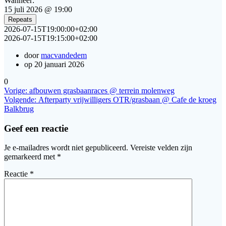
Wanneer:
15 juli 2026 @ 19:00
Repeats
2026-07-15T19:00:00+02:00
2026-07-15T19:15:00+02:00
door
macvandedem
op 20 januari 2026
0
Bericht
Vorig
Vorige:
afbouwen grasbaanraces @ terrein molenweg
bericht:
Volgend
Volgende:
Afterparty vrijwilligers OTR/grasbaan @ Cafe de kroeg
navigatie
bericht:
Balkbrug
Geef een reactie
Je e-mailadres wordt niet gepubliceerd.
Vereiste velden zijn
gemarkeerd met
*
Reactie
*