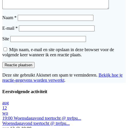
Naam
*
E-mail
*
Site
Mijn naam, e-mail en site opslaan in deze browser voor de
volgende keer wanneer ik een reactie plaats.
Deze site gebruikt Akismet om spam te verminderen.
Bekijk hoe je
reactie-gegevens worden verwerkt
.
Eerstvolgende activiteit
aug
12
wo
19:00
Woensdagavond toertocht @ trefpu...
Woensdagavond toertocht @ trefpu...